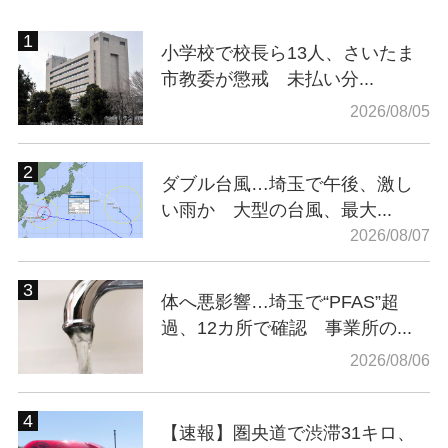
小学校で校長ら13人、さいたま
市教委が懲戒 未払い分...
2026/08/05
ダブル台風…埼玉で午後、激し
い雨か 大型の台風、最大...
2026/08/07
体へ悪影響…埼玉で“PFAS”超
過、12カ所で確認 事業所の...
2026/08/06
【速報】圏央道で渋滞31キロ、