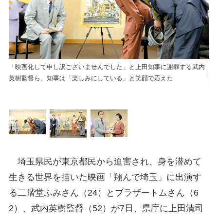
「映画化して申し訳ございませんでした」と上田知事に謝罪する武内
英樹監督ら。知事は「楽しみにしている」と笑顔で応えた
手
映
田
埼玉県民が東京都民から迫害され、身を潜めて
生きる世界を描いた映画「翔んで埼玉」に出演す
る二階堂ふみさん（24）とブラザートムさん（6
2）、武内英樹監督（52）が7日、県庁に上田清司