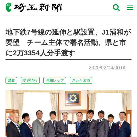
地下鉄7号線の延伸と駅設置、J1浦和が
要望 チーム主体で署名活動、県と市
に2万3354人分手渡す
2020/02/04/00:00
県政
交通情報
浦和レッズ
さいたま市