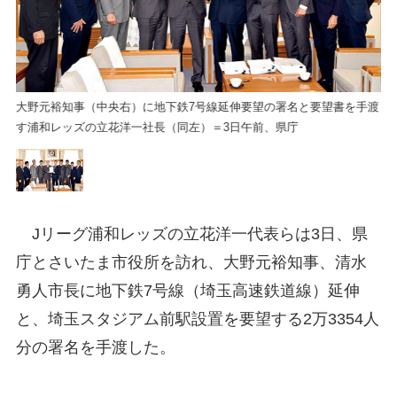
手渡
大野元裕知事（中央右）に地下鉄7号線延伸要望の署名と要望書を手渡
大
す浦和レッズの立花洋一社長（同左）＝3日午前、県庁
す
Jリーグ浦和レッズの立花洋一代表らは3日、県
庁とさいたま市役所を訪れ、大野元裕知事、清水
勇人市長に地下鉄7号線（埼玉高速鉄道線）延伸
と、埼玉スタジアム前駅設置を要望する2万3354人
分の署名を手渡した。