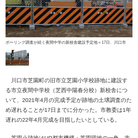
ボーリング調査が続く夜間中学の新校舎建設予定地＝17日、川口市
ボ
川口市芝園町の旧市立芝園小学校跡地に建設す
る市立夜間中学校（芝西中陽春分校）新校舎につ
いて、2021年4月の完成予定が跡地の土壌調査のた
め遅れることが17日までに分かった。市教委は1年
遅れの22年4月完成を目指したいとしている。