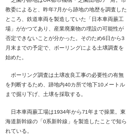
芝園小跡地はUR都市機構・芝園団地の一角。市
教委によると、昨年7月から跡地の地歴を調査した
ところ、鉄道車両を製造していた「日本車両蕨工
場」がかつてあり、産業廃棄物の埋設の可能性が
否定できないことが分かった。そのため6日から3
月末までの予定で、ボーリングによる土壌調査を
始めた。
ボーリング調査は土壌改良工事の必要性の有無
を判断するため、跡地内40カ所で地下10メートル
まで掘り下げ、土壌を採取する。
日本車両蕨工場は1934年から71年まで操業。東
海道新幹線の「0系新幹線」を製造したことで知ら
れている。