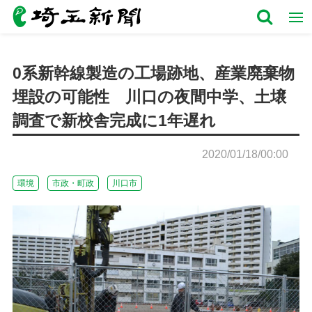
0系新幹線製造の工場跡地、産業廃棄物
埋設の可能性 川口の夜間中学、土壌
調査で新校舎完成に1年遅れ
2020/01/18/00:00
環境
市政・町政
川口市