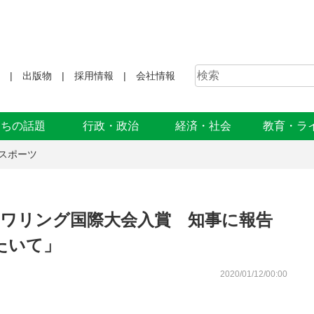
出版物
採用情報
会社情報
まちの話題
行政・政治
経済・社会
教育・ラ
スポーツ
トワリング国際大会入賞 知事に報告
たいて」
2020/01/12/00:00