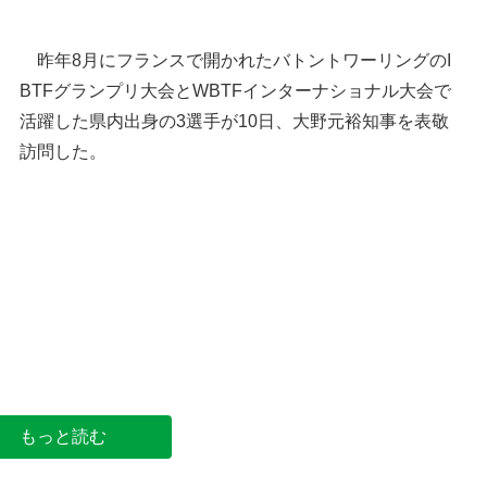
昨年8月にフランスで開かれたバトントワーリングのI
BTFグランプリ大会とWBTFインターナショナル大会で
活躍した県内出身の3選手が10日、大野元裕知事を表敬
訪問した。
大野元裕知事（左）に演技を披露する越智田珠希
ん＝10日、県庁
もっと読む