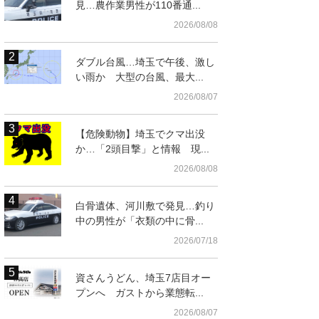
見…農作業男性が110番通...
2026/08/08
ダブル台風…埼玉で午後、激し
い雨か 大型の台風、最大...
2026/08/07
【危険動物】埼玉でクマ出没
か…「2頭目撃」と情報 現...
2026/08/08
白骨遺体、河川敷で発見…釣り
中の男性が「衣類の中に骨...
2026/07/18
資さんうどん、埼玉7店目オー
プンへ ガストから業態転...
2026/08/07