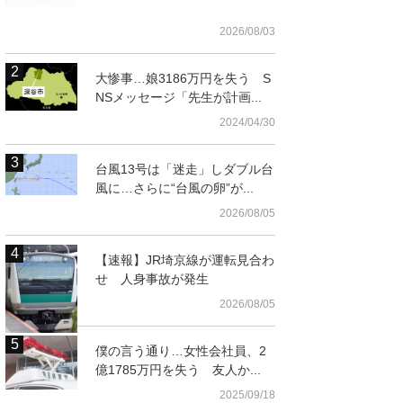
2026/08/03
大惨事…娘3186万円を失う S
NSメッセージ「先生が計画...
2024/04/30
台風13号は「迷走」しダブル台
風に…さらに“台風の卵”が...
2026/08/05
のボールを投げる松岡
【速報】JR埼京線が運転見合わ
ンズトレーニングセン
せ 人身事故が発生
2026/08/05
僕の言う通り…女性会社員、2
億1785万円を失う 友人か...
2025/09/18