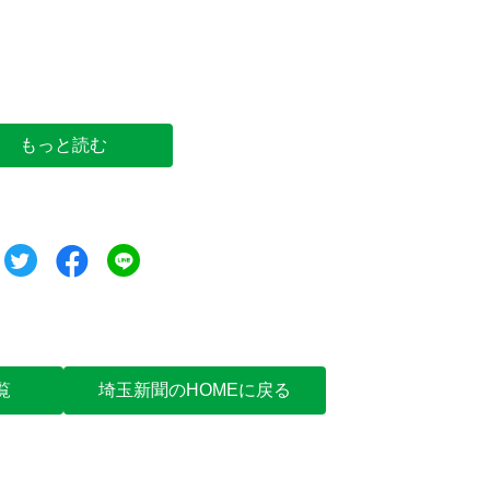
キャッチボールで感覚を確かめる出井
もっと読む
ツイート
シェア
シェア
覧
埼玉新聞のHOMEに戻る