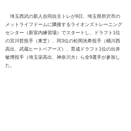
埼玉西武の新人合同自主トレが9日、埼玉県所沢市の
メットライフドームに隣接するライオンズトレーニング
センター（新室内練習場）でスタートし、ドラフト1位
の宮川哲投手（東芝）、同3位の松岡洸希投手（桶川西
高出、武蔵ヒートベアーズ）、育成ドラフト1位の出井
敏博投手（埼玉栄高出、神奈川大）ら全9選手が参加し
た。
キャッチボールでやや強め
＝9日午前、所沢市のライオ
ター