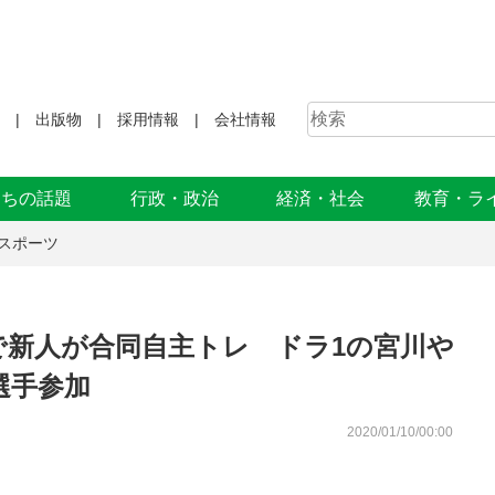
出版物
採用情報
会社情報
まちの話題
行政・政治
経済・社会
教育・ラ
スポーツ
で新人が合同自主トレ ドラ1の宮川や
選手参加
2020/01/10/00:00