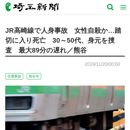
JR高崎線で人身事故 女性自殺か…踏
切に入り死亡 30～50代、身元を捜
査 最大89分の遅れ／熊谷
2019/11/20/00:00
交通事故
熊谷市