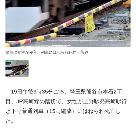
踏切に女性が侵入、列車にはねられ死亡＝熊谷
踏
19日午後3時35分ごろ、埼玉県熊谷市本石2丁
目、JR高崎線の踏切で、女性が上野駅発高崎駅行
き下り普通列車（15両編成）にはねられ死亡し
た。