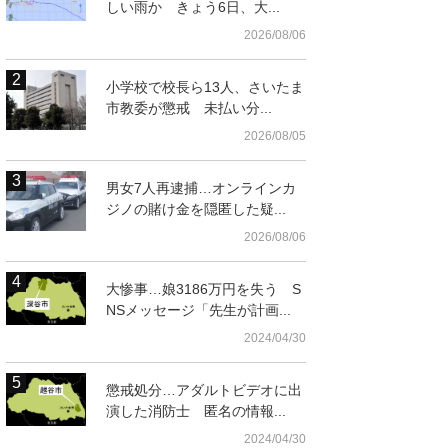
しい雨か きょう6日、大...
2026/08/06
小学校で校長ら13人、さいたま
市教委が懲戒 未払い分...
2026/08/05
男女7人再逮捕…オンラインカ
ジノの賭け金を隠匿した疑...
2026/08/06
大惨事…娘3186万円を失う S
NSメッセージ「先生が計画...
2024/04/30
懲戒処分…アダルトビデオに出
演した消防士 匿名の情報...
2024/04/30