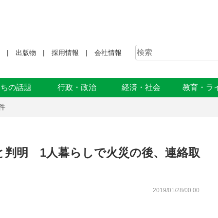
出版物
採用情報
会社情報
まちの話題
行政・政治
経済・社会
教育・ラ
件
と判明 1人暮らしで火災の後、連絡取
2019/01/28/00:00