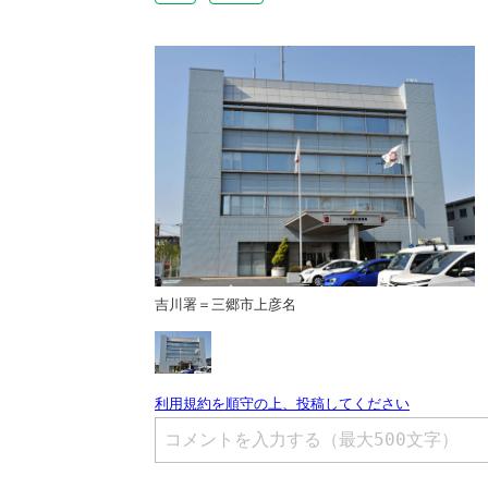
吉川署＝三郷市上彦名