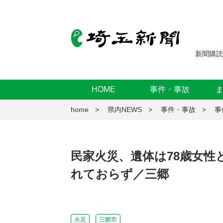
新聞購読
HOME
事件・事故
home
県内NEWS
事件・事故
事
民家火災、遺体は78歳女性
れておらず／三郷
火災
三郷市