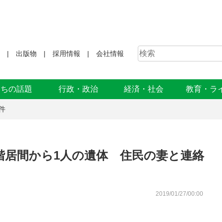
出版物
採用情報
会社情報
まちの話題
行政・政治
経済・社会
教育・ラ
件
階居間から1人の遺体 住民の妻と連絡
2019/01/27/00:00