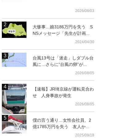
2026/08/03
大惨事…娘3186万円を失う S
NSメッセージ「先生が計画...
2024/04/30
台風13号は「迷走」しダブル台
風に…さらに“台風の卵”が...
2026/08/05
【速報】JR埼京線が運転見合わ
せ 人身事故が発生
2026/08/05
僕の言う通り…女性会社員、2
億1785万円を失う 友人か...
2025/09/18