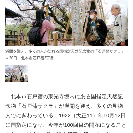
」
満開を迎え、多くの人が訪れる国指定天然記念物の「石戸蒲ザクラ」
満
＝30日、北本市石戸宿3丁目
＝
北本市石戸宿の東光寺境内にある国指定天然記
念物「石戸蒲ザクラ」が満開を迎え、多くの見物
人でにぎわっている。1922（大正11）年10月12日
に国指定になり、今年が100回目の開花になること