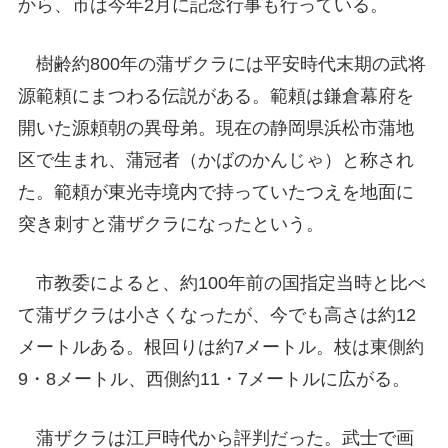
から、市は今年2月に記念行事も行っている。
樹齢約800年の蒲ザクラには平安時代末期の武将
源範頼にまつわる伝説がある。範頼は鎌倉幕府を
開いた源頼朝の異母弟。現在の静岡県浜松市蒲地
区で生まれ、蒲冠者（かばのかんじゃ）と称され
た。範頼が東光寺境内で持っていたつえを地面に
突き刺すと蒲ザクラになったという。
市教委によると、約100年前の国指定当時と比べ
て蒲ザクラは小さくなったが、今でも高さは約12
メートルある。根回りは約7メートル。枝は東側約
9・8メートル、西側約11・7メートルに広がる。
蒲ザクラは江戸時代から評判だった。武士で画