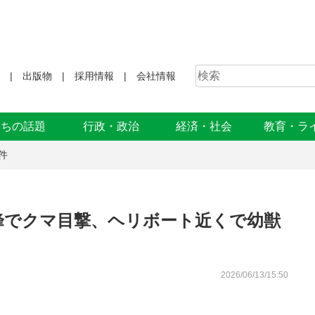
出版物
採用情報
会社情報
まちの話題
行政・政治
経済・社会
教育・ラ
件
峰でクマ目撃、ヘリボート近くで幼獣
2026/06/13/15:50