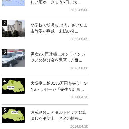
しい雨か きょう6日、大...
2026/08/06
小学校で校長ら13人、さいたま
市教委が懲戒 未払い分...
2026/08/05
男女7人再逮捕…オンラインカ
ジノの賭け金を隠匿した疑...
2026/08/06
クマのイメージ
大惨事…娘3186万円を失う S
辺の地図
NSメッセージ「先生が計画...
2024/04/30
懲戒処分…アダルトビデオに出
演した消防士 匿名の情報...
2024/04/30