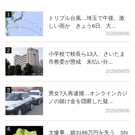
トリプル台風…埼玉で午後、激
しい雨か きょう6日、大...
2026/08/06
小学校で校長ら13人、さいたま
市教委が懲戒 未払い分...
2026/08/05
男女7人再逮捕…オンラインカジ
ノの賭け金を隠匿した疑...
2026/08/06
大惨事…娘3186万円を失う SN