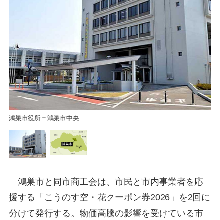
鴻
鴻巣市役所＝鴻巣市中央
鴻巣市と同市商工会は、市民と市内事業者を応
援する「こうのす空・花クーポン券2026」を2回に
分けて発行する。物価高騰の影響を受けている市