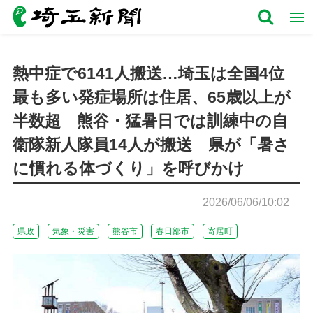
熱中症で6141人搬送…埼玉は全国4位
最も多い発症場所は住居、65歳以上が
半数超 熊谷・猛暑日では訓練中の自
衛隊新人隊員14人が搬送 県が「暑さ
に慣れる体づくり」を呼びかけ
2026/06/06/10:02
県政
気象・災害
熊谷市
春日部市
寄居町