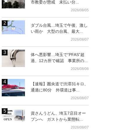
市教委が懲戒 未払い分...
2026/08/05
ダブル台風…埼玉で午後、激し
い雨か 大型の台風、最大...
2026/08/07
体へ悪影響…埼玉で“PFAS”超
過、12カ所で確認 事業所の...
2026/08/06
【速報】圏央道で渋滞31キロ、
通過に80分 外環道は事...
警の捜査員ら＝2日午
2026/08/07
資さんうどん、埼玉7店目オー
プンへ ガストから業態転...
2026/08/07