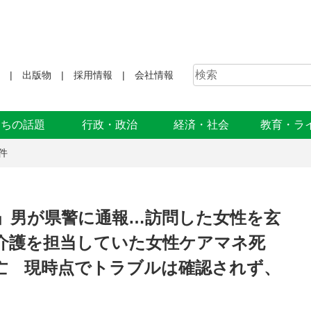
出版物
採用情報
会社情報
まちの話題
行政・政治
経済・社会
教育・ラ
件
」男が県警に通報…訪問した女性を玄
の介護を担当していた女性ケアマネ死
亡 現時点でトラブルは確認されず、