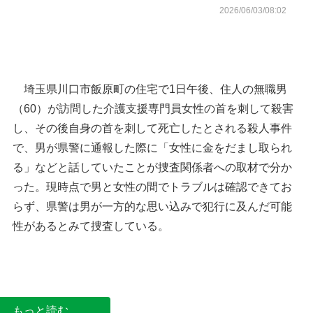
2026/06/03/08:02
埼玉県川口市飯原町の住宅で1日午後、住人の無職男
（60）が訪問した介護支援専門員女性の首を刺して殺害
し、その後自身の首を刺して死亡したとされる殺人事件
で、男が県警に通報した際に「女性に金をだまし取られ
る」などと話していたことが捜査関係者への取材で分か
った。現時点で男と女性の間でトラブルは確認できてお
らず、県警は男が一方的な思い込みで犯行に及んだ可能
性があるとみて捜査している。
川口市の位置
男の自宅へ家宅捜索に入る県
前9時11分、川口市飯原町
もっと読む