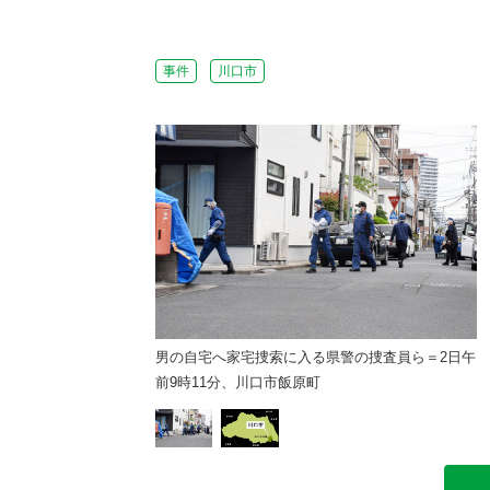
事件
川口市
男の自宅へ家宅捜索に入る県警の捜査員ら＝2日午
前9時11分、川口市飯原町