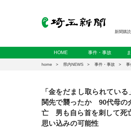
新聞購読
HOME
事件・事故
home
県内NEWS
事件・事故
事
「金をだまし取られている
関先で襲ったか 90代母
亡 男も自ら首を刺して死
思い込みの可能性