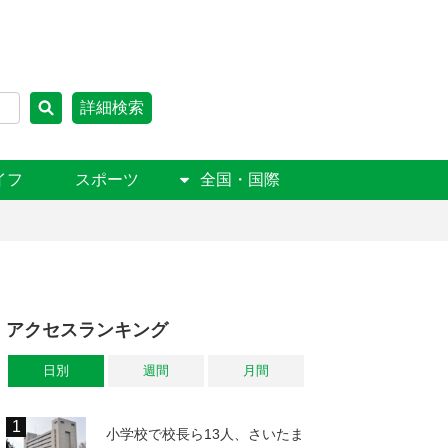
詳細検索
イフ
スポーツ
全国・国際
アクセスランキング
日別
週間
月間
小学校で校長ら13人、さいたま