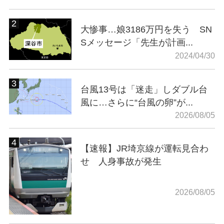
大惨事…娘3186万円を失う SN
Sメッセージ「先生が計画...
2024/04/30
台風13号は「迷走」しダブル台
風に…さらに“台風の卵”が...
2026/08/05
【速報】JR埼京線が運転見合わ
せ 人身事故が発生
2026/08/05