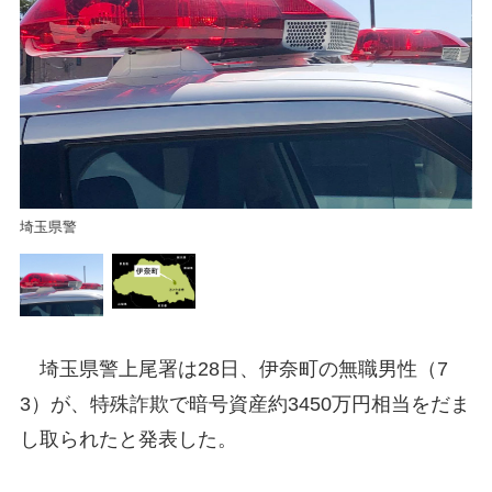
伊
埼玉県警
埼玉県警上尾署は28日、伊奈町の無職男性（7
3）が、特殊詐欺で暗号資産約3450万円相当をだま
し取られたと発表した。