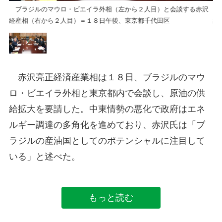
沢
ブラジルのマウロ・ビエイラ外相（左から２人目）と会談する赤沢
ブ
経産相（右から２人目）＝１８日午後、東京都千代田区
経
赤沢亮正経済産業相は１８日、ブラジルのマウ
ロ・ビエイラ外相と東京都内で会談し、原油の供
給拡大を要請した。中東情勢の悪化で政府はエネ
ルギー調達の多角化を進めており、赤沢氏は「ブ
ラジルの産油国としてのポテンシャルに注目して
いる」と述べた。
もっと読む