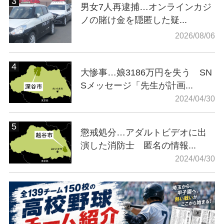
男女7人再逮捕…オンラインカジ
ノの賭け金を隠匿した疑...
2026/08/06
大惨事…娘3186万円を失う SN
Sメッセージ「先生が計画...
2024/04/30
懲戒処分…アダルトビデオに出
演した消防士 匿名の情報...
2024/04/30