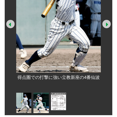
Prev
Ne
せ
得点圏での打撃に強い立教新座の4番仙波
高い打