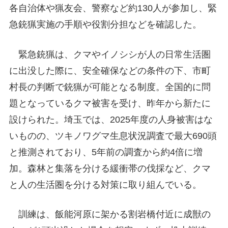
各自治体や猟友会、警察など約130人が参加し、緊
急銃猟実施の手順や役割分担などを確認した。
緊急銃猟は、クマやイノシシが人の日常生活圏
に出没した際に、安全確保などの条件の下、市町
村長の判断で銃猟が可能となる制度。全国的に問
題となっているクマ被害を受け、昨年から新たに
設けられた。埼玉では、2025年度の人身被害はな
いものの、ツキノワグマ生息状況調査で最大690頭
と推測されており、5年前の調査から約4倍に増
加。森林と集落を分ける緩衝帯の伐採など、クマ
と人の生活圏を分ける対策に取り組んでいる。
訓練は、飯能河原に架かる割岩橋付近に成獣の