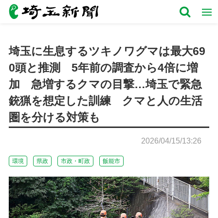
埼玉に生息するツキノワグマは最大69
0頭と推測 5年前の調査から4倍に増
加 急増するクマの目撃…埼玉で緊急
銃猟を想定した訓練 クマと人の生活
圏を分ける対策も
2026/04/15/13:26
環境
県政
市政・町政
飯能市