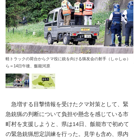
軽トラックの荷台からクマ役に銃を向ける猟友会の射手（しゃしゅ）
飯
ら＝14日午後、飯能河原
急増する目撃情報を受けたクマ対策として、緊
急銃猟の判断について負担や懸念を感じている市
町村を支援しようと、県は14日、飯能市で初めて
の緊急銃猟想定訓練を行った。見学も含め、県内