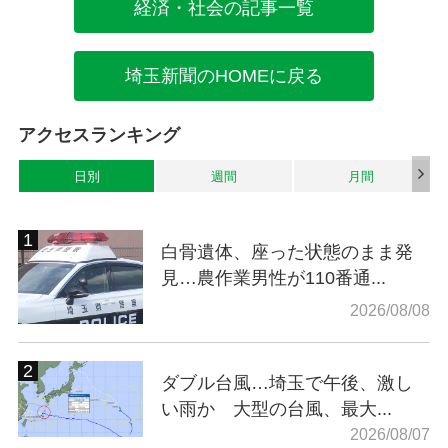
経済・社会の記事一覧
埼玉新聞のHOMEに戻る
アクセスランキング
日別
週間
月間
白骨遺体、座った状態のまま発
見…農作業男性が110番通...
2026/08/08
ダブル台風…埼玉で午後、激し
い雨か 大型の台風、最大...
2026/08/07