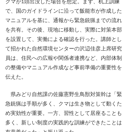
クマが1頭出没した場合を想定。まず、机上訓練
で、国のガイドラインに沿って飯能市が作成した
マニュアルを基に、通報から緊急銃猟までの流れ
を共有。その後、現地に移動し、実際に対策本部
を設置して、実働による確認を行った。講師とし
て招かれた自然環境センターの沢辺佳彦上席研究
員は、住民への広報や関係者連携など、内部体制
の整備やマニュアル作成など事前準備の重要性を
伝えた。
県みどり自然課の佐藤憲野生鳥獣対策幹は「緊
急銃猟は手順が多く、クマは生き物として動くた
め実効性が重要。一方、習性として居座ることも
多く、新しい制度の実践的な訓練ができたことは