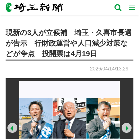
現新の3人が立候補 埼玉・久喜市長選
が告示 行財政運営や人口減少対策な
どが争点 投開票は4月19日
2026/04/14/13:29
Prev
Ne