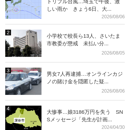
トリプル台風…埼玉で午後、激
しい雨か きょう6日、大...
2026/08/06
小学校で校長ら13人、さいたま
市教委が懲戒 未払い分...
2026/08/05
男女7人再逮捕…オンラインカジ
ノの賭け金を隠匿した疑...
2026/08/06
大惨事…娘3186万円を失う SN
Sメッセージ「先生が計画...
2024/04/30