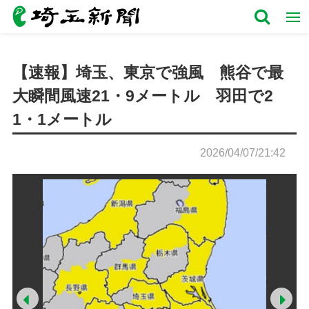
【速報】埼玉、東京で強風 熊谷で最
大瞬間風速21・9メートル 羽田で2
1・1メートル
2026/04/07/21:42
Prev
Ne