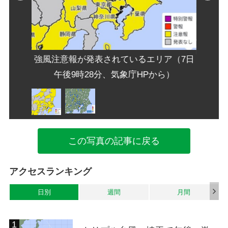
時、気象
関東各
強風注意報が発表されているエリア（7日
午後9時28分、気象庁HPから）
この写真の記事に戻る
アクセスランキング
日別
週間
月間