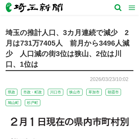
埼玉の推計人口、3カ月連続で減少 2
月は731万7405人 前月から3496人減
少 人口減の街3位は狭山、2位は川
口、1位は
2026/03/23/10:02
県政
市政・町政
川口市
狭山市
草加市
朝霞市
鳩山町
杉戸町