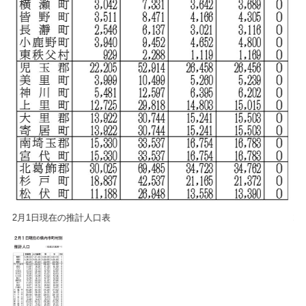
2月1日現在の推計人口表
2