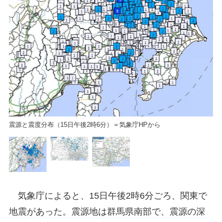
埼
Pか
震源と震度分布（15日午後2時6分）＝気象庁HPから
気象庁によると、15日午後2時6分ごろ、関東で
地震があった。震源地は群馬県南部で、震源の深