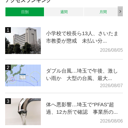
アクセスランキング
日別
週間
月間
小学校で校長ら13人、さいたま
市教委が懲戒 未払い分...
2026/08/05
ダブル台風…埼玉で午後、激し
い雨か 大型の台風、最大...
2026/08/07
体へ悪影響…埼玉で“PFAS”超
過、12カ所で確認 事業所の...
2026/08/06