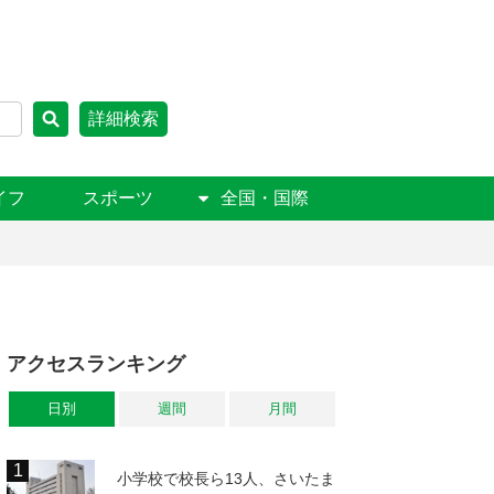
詳細検索
イフ
スポーツ
全国・国際
アクセスランキング
日別
週間
月間
小学校で校長ら13人、さいたま