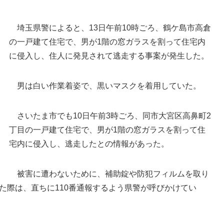
埼玉県警によると、13日午前10時ごろ、鶴ケ島市高倉
の一戸建て住宅で、男が1階の窓ガラスを割って住宅内
に侵入し、住人に発見されて逃走する事案が発生した。
男は白い作業着姿で、黒いマスクを着用していた。
鶴ケ島市高倉（地図中央左）＝国土地理院HPから
さいたま市でも10日午前3時ごろ、同市大宮区高鼻町2
鶴ケ島市の位置
丁目の一戸建て住宅で、男が1階の窓ガラスを割って住
宅内に侵入し、逃走したとの情報があった。
被害に遭わないために、補助錠や防犯フィルムを取り
た際は、直ちに110番通報するよう県警が呼びかけてい