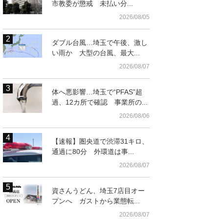
市教委が懲戒 未払い分...
2026/08/05
ダブル台風…埼玉で午後、激し
い雨か 大型の台風、最大...
2026/08/07
体へ悪影響…埼玉で“PFAS”超
過、12カ所で確認 事業所の...
2026/08/06
埼玉県警
【速報】圏央道で渋滞31キロ、
通過に80分 外環道は事...
2026/08/07
資さんうどん、埼玉7店目オー
プンへ ガストから業態転...
2026/08/07