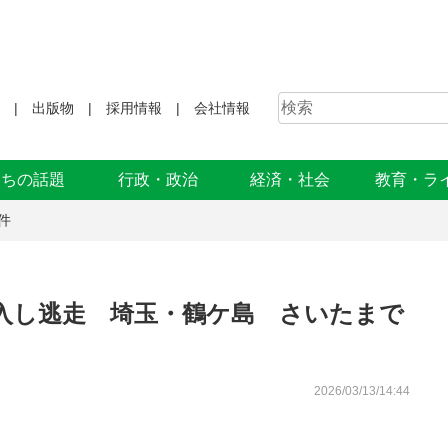
出版物
採用情報
会社情報
まちの話題
行政・政治
経済・社会
教育・ラ
件
入し逃走 埼玉・鶴ケ島 さいたまで
2026/03/13/14:44