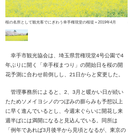
桜の名所として観光客でにぎわう幸手権現堂の桜堤＝2019年4月
桜
幸手市観光協会は、埼玉県営権現堂4号公園で4
年ぶりに開く「幸手桜まつり」の開始日を桜の開
花予測に合わせ前倒しし、21日からと変更した。
管理事務所によると、2、3月と暖かい日が続い
たためソメイヨシノのつぼみの膨らみも予想以上
に早く進んでいるとし、今週末ぐらいに開花し来
週半ばには満開になると見込んでいる。同所は
「例年であれば3月後半から見頃となるが、東京の