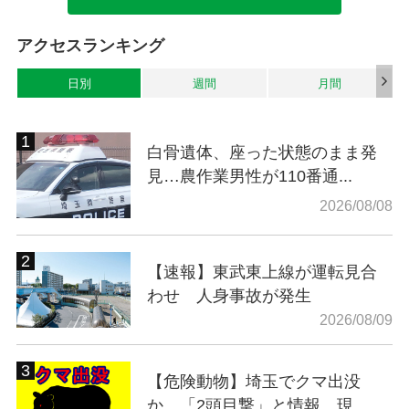
アクセスランキング
日別
週間
月間
白骨遺体、座った状態のまま発
見…農作業男性が110番通...
2026/08/08
【速報】東武東上線が運転見合
わせ 人身事故が発生
2026/08/09
【危険動物】埼玉でクマ出没
か…「2頭目撃」と情報 現...