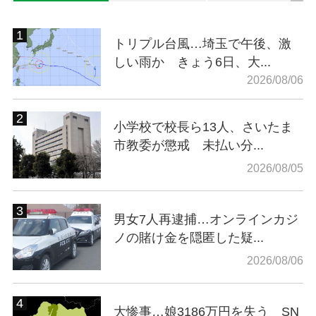
トリプル台風…埼玉で午後、激
しい雨か きょう6日、大...
2026/08/06
小学校で校長ら13人、さいたま
市教委が懲戒 未払い分...
2026/08/05
男女7人再逮捕…オンラインカジ
ノの賭け金を隠匿した疑...
2026/08/06
大惨事…娘3186万円を失う SN