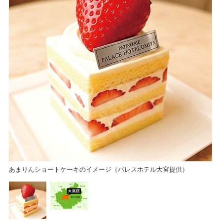
さ
あまりんショートケーキのイメージ（パレスホテル大宮提供）