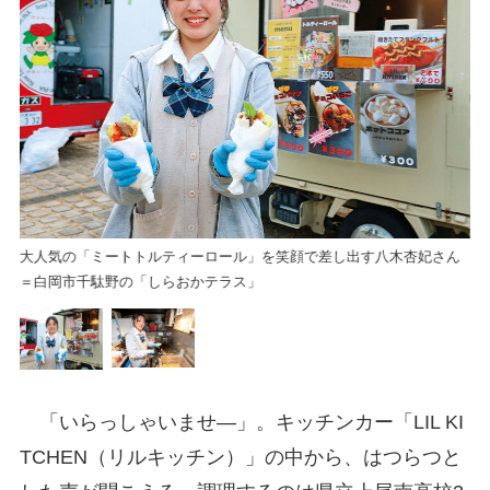
キ
大人気の「ミートトルティーロール」を笑顔で差し出す八木杏妃さん
＝白岡市千駄野の「しらおかテラス」
「いらっしゃいませ―」。キッチンカー「LIL KI
TCHEN（リルキッチン）」の中から、はつらつと