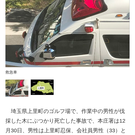
上
救急車
埼玉県上里町のゴルフ場で、作業中の男性が伐
採した木にぶつかり死亡した事故で、本庄署は12
月30日、男性は上里町忍保、会社員男性（33）と