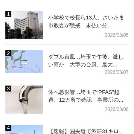
小学校で校長ら13人、さいたま
市教委が懲戒 未払い分...
2026/08/05
ダブル台風…埼玉で午後、激し
い雨か 大型の台風、最大...
2026/08/07
体へ悪影響…埼玉で“PFAS”超
過、12カ所で確認 事業所の...
2026/08/06
【速報】圏央道で渋滞31キロ、