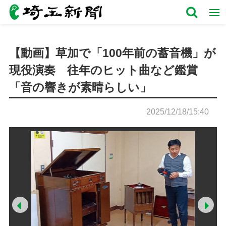
【動画】草加で「100年前の蓄音機」が
現役演奏 往年のヒット曲など鑑賞
「音の響きが素晴らしい」
2025/12/18/15:40
Prev
Ne