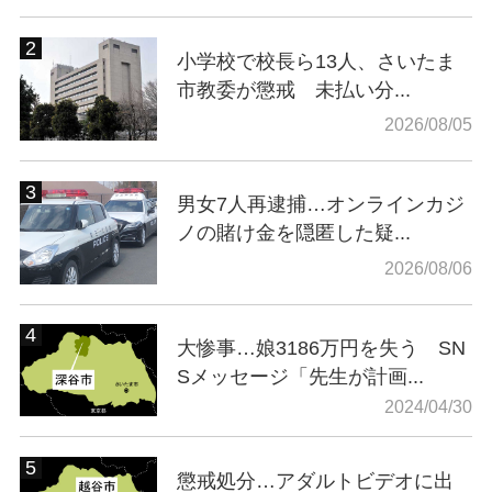
小学校で校長ら13人、さいたま
市教委が懲戒 未払い分...
2026/08/05
男女7人再逮捕…オンラインカジ
ノの賭け金を隠匿した疑...
2026/08/06
大惨事…娘3186万円を失う SN
Sメッセージ「先生が計画...
2024/04/30
懲戒処分…アダルトビデオに出