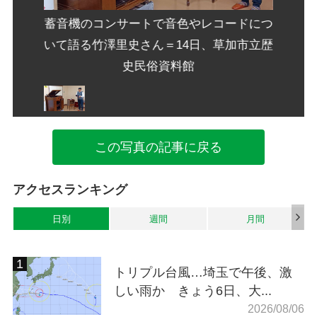
ードにつ
蓄音機のコンサートで音色やレコードにつ
蓄音機
加市立歴
いて語る竹澤里史さん＝14日、草加市立歴
いて語
史民俗資料館
この写真の記事に戻る
アクセスランキング
日別
週間
月間
トリプル台風…埼玉で午後、激
しい雨か きょう6日、大...
2026/08/06