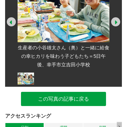
Prev
Ne
緒に給食
生産者の小谷雄太さん（奥）と一緒に給食
生産者
5日午
の幸ヒカリを味わう子どもたち＝5日午
の幸
後、幸手市立吉田小学校
この写真の記事に戻る
アクセスランキング