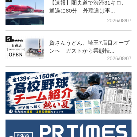
【速報】圏央道で渋滞31キロ、
通過に80分 外環道は事...
2026/08/07
資さんうどん、埼玉7店目オープ
ンへ ガストから業態転...
2026/08/07