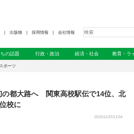
出版物
採用情報
会社情報
まちの話題
行政・政治
経済・社会
教育・ラ
スポーツ
の都大路へ 関東高校駅伝で14位、北
上位校に
2025/11/25/13:04