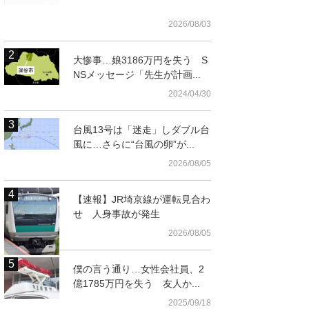
2026/08/03
大惨事…娘3186万円を失う S
NSメッセージ「先生が計画...
2024/04/30
台風13号は「迷走」しダブル台
風に…さらに“台風の卵”が...
2026/08/05
【速報】JR埼京線が運転見合わ
せ 人身事故が発生
2026/08/05
僕の言う通り…女性会社員、2
億1785万円を失う 友人か...
2025/09/18