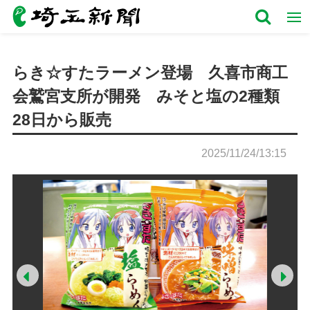
らき☆すたラーメン登場 久喜市商工
会鷲宮支所が開発 みそと塩の2種類
28日から販売
2025/11/24/13:15
Prev
Ne