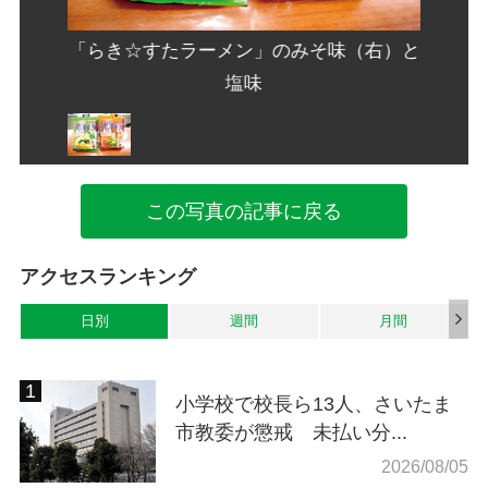
（右）と
「らき☆すたラーメン」のみそ味（右）と
「らき
塩味
この写真の記事に戻る
アクセスランキング
日別
週間
月間
小学校で校長ら13人、さいたま
市教委が懲戒 未払い分...
2026/08/05