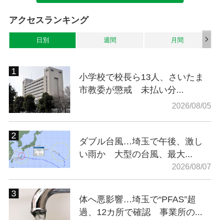
アクセスランキング
日別
週間
月間
小学校で校長ら13人、さいたま
市教委が懲戒 未払い分...
2026/08/05
ダブル台風…埼玉で午後、激し
い雨か 大型の台風、最大...
2026/08/07
体へ悪影響…埼玉で“PFAS”超
過、12カ所で確認 事業所の...