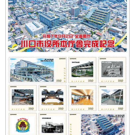
オ
川
ー