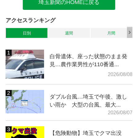
埼玉新聞のHOMEに戻る
アクセスランキング
日別
週間
月間
白骨遺体、座った状態のまま発
見…農作業男性が110番通...
2026/08/08
ダブル台風…埼玉で午後、激し
い雨か 大型の台風、最大...
2026/08/07
【危険動物】埼玉でクマ出没