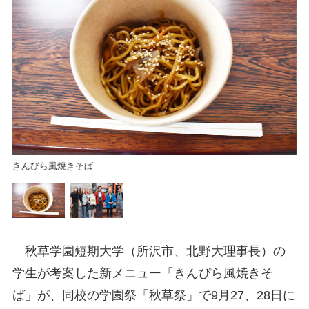
メ
きんぴら風焼きそば
秋草学園短期大学（所沢市、北野大理事長）の
学生が考案した新メニュー「きんぴら風焼きそ
ば」が、同校の学園祭「秋草祭」で9月27、28日に