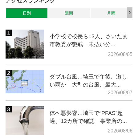
アクセスランキング
日別
週間
月間
小学校で校長ら13人、さいたま
市教委が懲戒 未払い分...
2026/08/05
ダブル台風…埼玉で午後、激し
い雨か 大型の台風、最大...
2026/08/07
体へ悪影響…埼玉で“PFAS”超
過、12カ所で確認 事業所の...
2026/08/06