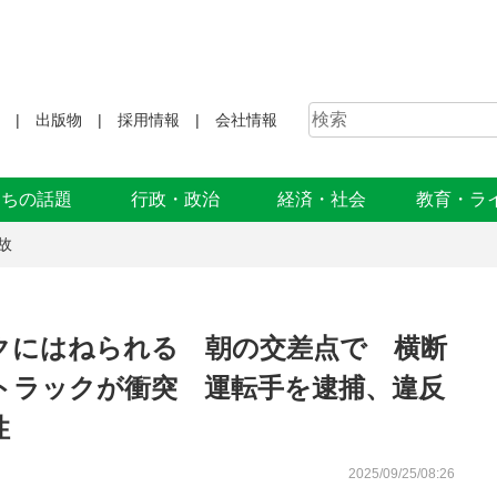
出版物
採用情報
会社情報
まちの話題
行政・政治
経済・社会
教育・ラ
故
クにはねられる 朝の交差点で 横断
トラックが衝突 運転手を逮捕、違反
性
2025/09/25/08:26