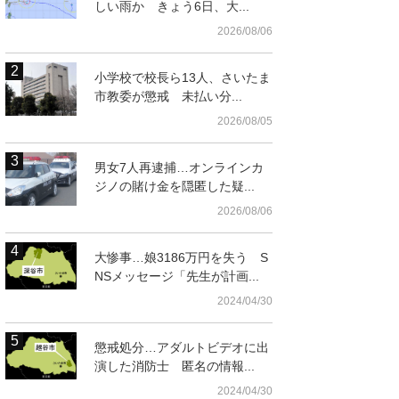
しい雨か きょう6日、大...
2026/08/06
小学校で校長ら13人、さいたま
市教委が懲戒 未払い分...
2026/08/05
男女7人再逮捕…オンラインカ
ジノの賭け金を隠匿した疑...
2026/08/06
大惨事…娘3186万円を失う S
NSメッセージ「先生が計画...
2024/04/30
懲戒処分…アダルトビデオに出
演した消防士 匿名の情報...
2024/04/30