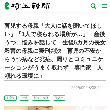
育児する母親「大人に話を聞いてほし
い」「1人で寝られる場所が…」 産後
うつ…悩みを話して 生後5カ月の長女
殺害の母親に実刑判決 育児の不安か
らうつ病など発症、周りとコミュニケ
ーションがうまく取れず 専門家「人
頼れる環境に」
2025/09/08/08:22
子育て
生活
医療・福祉
熊谷市