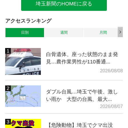
埼玉新聞のHOMEに戻る
アクセスランキング
日別
週間
月間
白骨遺体、座った状態のまま発
見…農作業男性が110番通...
2026/08/08
ダブル台風…埼玉で午後、激し
い雨か 大型の台風、最大...
2026/08/07
【危険動物】埼玉でクマ出没