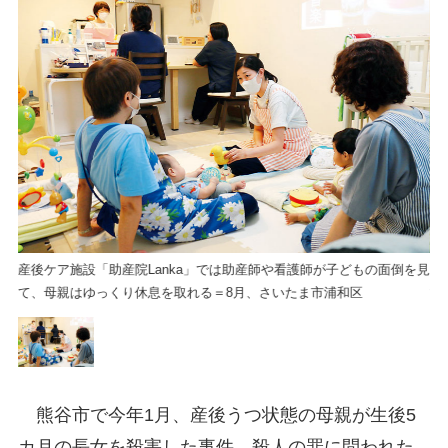
を見
産後ケア施設「助産院Lanka」では助産師や看護師が子どもの面倒を見
産
て、母親はゆっくり休息を取れる＝8月、さいたま市浦和区
て
熊谷市で今年1月、産後うつ状態の母親が生後5
カ月の長女を殺害した事件。殺人の罪に問われた