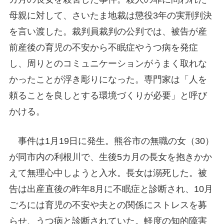
母親に対して、さいたま地裁は懲役3年の実刑判決
を言い渡した。裁判員裁判の公判では、被告が産
前産後の育児の不安から不眠症やうつ病を発症
し、周りとのコミュニケーションがうまく取れな
かったことが浮き彫りになった。専門家は「人を
頼ることを良しとする環境づくりが必要」と呼び
かける。
事件は1月19日に発生。熊谷市の無職の女（30）
が同市内の利根川で、生後5カ月の長女を抱きかか
えて無理心中しようと入水。長女は溺死した。被
告は出産直後の昨年8月に不眠症と診断され、10月
ごろには育児の不安や夫との関係にストレスを募
らせ、うつ病と診断されていた。軽度の知的障害