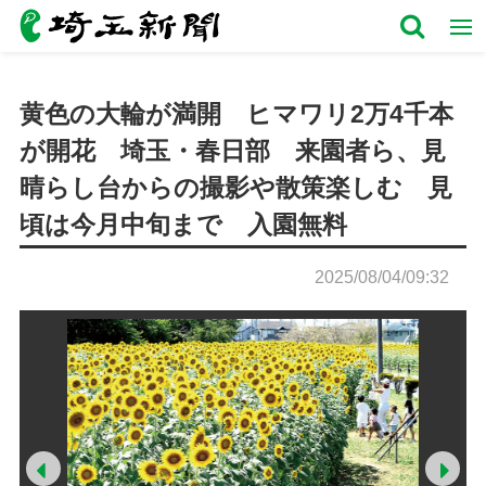
黄色の大輪が満開 ヒマワリ2万4千本
が開花 埼玉・春日部 来園者ら、見
晴らし台からの撮影や散策楽しむ 見
頃は今月中旬まで 入園無料
2025/08/04/09:32
Prev
Ne