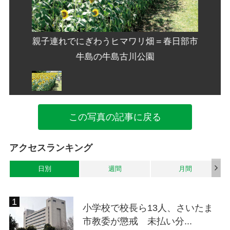
春日部市
親子連れでにぎわうヒマワリ畑＝春日部市
親子連
牛島の牛島古川公園
この写真の記事に戻る
アクセスランキング
日別
週間
月間
小学校で校長ら13人、さいたま
市教委が懲戒 未払い分...