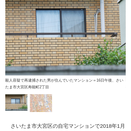
殺人容疑で再逮捕された男が住んでいたマンション＝16日午後、さい
埼
たま市大宮区寿能町2丁目
さいたま市大宮区の自宅マンションで2018年1月