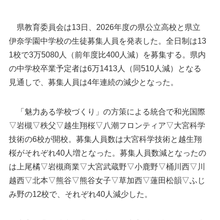
県教育委員会は13日、2026年度の県公立高校と県立
伊奈学園中学校の生徒募集人員を発表した。全日制は13
1校で3万5080人（前年度比400人減）を募集する。県内
の中学校卒業予定者は6万1413人（同510人減）となる
見通しで、募集人員は4年連続の減少となった。
「魅力ある学校づくり」の方策による統合で和光国際
▽岩槻▽秩父▽越生翔桜▽八潮フロンティア▽大宮科学
技術の6校が開校。募集人員数は大宮科学技術と越生翔
桜がそれぞれ40人増となった。募集人員数減となったの
は上尾橘▽岩槻商業▽大宮武蔵野▽小鹿野▽桶川西▽川
越西▽北本▽熊谷▽熊谷女子▽草加西▽蓮田松韻▽ふじ
み野の12校で、それぞれ40人減少した。