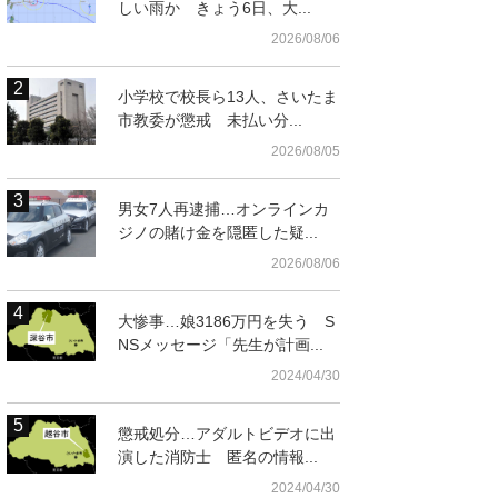
しい雨か きょう6日、大...
2026/08/06
小学校で校長ら13人、さいたま
市教委が懲戒 未払い分...
2026/08/05
男女7人再逮捕…オンラインカ
ジノの賭け金を隠匿した疑...
2026/08/06
大惨事…娘3186万円を失う S
NSメッセージ「先生が計画...
2024/04/30
懲戒処分…アダルトビデオに出
演した消防士 匿名の情報...
2024/04/30