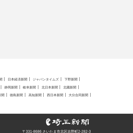
聞
日本経済新聞
ジャパンタイムズ
下野新聞
静岡新聞
岐阜新聞
北日本新聞
北國新聞
新聞
徳島新聞
高知新聞
西日本新聞
大分合同新聞
〒331-8686 さいたま市北区吉野町2-282-3