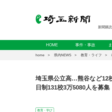
新聞購読
HOME
事件・事故
home
県内NEWS
教育・ライフ
埼玉県公立高…熊谷など12
日制131校3万5080人を募
教育・学び