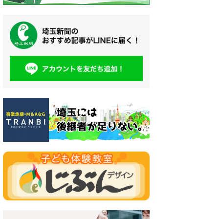
2026年度県公立高校・県立中学校生徒募集人員
20
（4）
（1
立中学校生徒募集人員