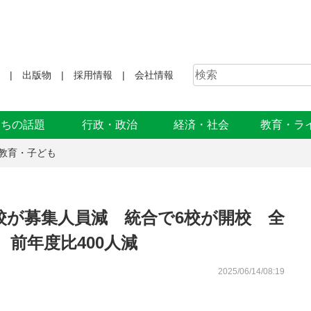
出版物
採用情報
会社情報
まちの話題
行政・政治
経済・社会
教育・ラ
教育・子ども
校が募集人員減 統合で6校が開校 全
集 前年度比400人減
2025/06/14/08:19