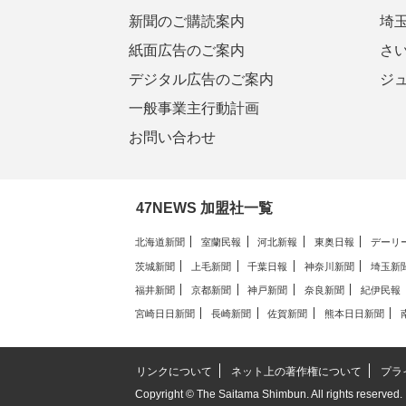
新聞のご購読案内
埼
紙面広告のご案内
さ
デジタル広告のご案内
ジ
一般事業主行動計画
お問い合わせ
47NEWS 加盟社一覧
北海道新聞
室蘭民報
河北新報
東奥日報
デーリ
茨城新聞
上毛新聞
千葉日報
神奈川新聞
埼玉新
福井新聞
京都新聞
神戸新聞
奈良新聞
紀伊民報
宮崎日日新聞
長崎新聞
佐賀新聞
熊本日日新聞
リンクについて
ネット上の著作権について
プラ
Copyright © The Saitama Shimbun. All rights reserved.