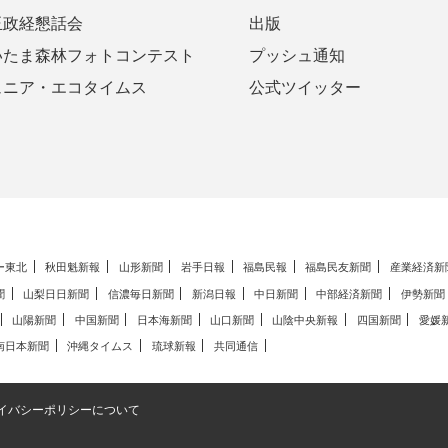
玉政経懇話会
出版
いたま森林フォトコンテスト
プッシュ通知
ュニア・エコタイムス
公式ツイッター
ー東北
秋田魁新報
山形新聞
岩手日報
福島民報
福島民友新聞
産業経済新
聞
山梨日日新聞
信濃毎日新聞
新潟日報
中日新聞
中部経済新聞
伊勢新聞
山陽新聞
中国新聞
日本海新聞
山口新聞
山陰中央新報
四国新聞
愛媛
南日本新聞
沖縄タイムス
琉球新報
共同通信
イバシーポリシーについて