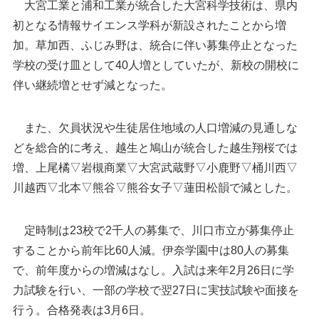
大宮工業と浦和工業が統合した大宮科学技術は、県内
初となる情報サイエンス学科が新設されたことから増
加。草加西、ふじみ野は、統合に伴い募集停止となった
学校の受け皿として40人増としていたが、新校の開校に
伴い継続増とせず減となった。
また、欠員状況や生徒居住地域の人口増減の見通しな
どを総合的に考え、越生と鳩山が統合した越生翔桜では
増、上尾橘▽岩槻商業▽大宮武蔵野▽小鹿野▽桶川西▽
川越西▽北本▽熊谷▽熊谷女子▽蓮田松韻で減とした。
定時制は23校で2千人の募集で、川口市立が募集停止
することから前年比60人減。伊奈学園中は80人の募集
で、前年度からの増減はなし。入試は来年2月26日に学
力試験を行い、一部の学校で翌27日に実技試験や面接を
行う。合格発表は3月6日。