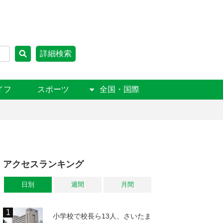
詳細検索
イフ
スポーツ
全国・国際
アクセスランキング
日別
週間
月間
小学校で校長ら13人、さいたま