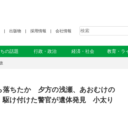
出版物
採用情報
会社情報
まちの話題
行政・政治
経済・社会
教育・ラ
故
ら落ちたか 夕方の浅瀬、あおむけの
、駆け付けた警官が遺体発見 小太り