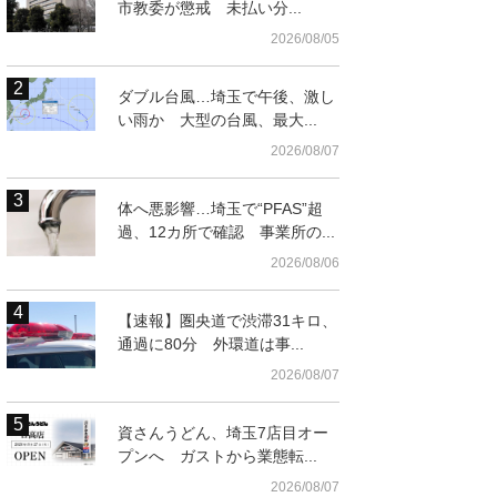
市教委が懲戒 未払い分...
2026/08/05
ダブル台風…埼玉で午後、激し
い雨か 大型の台風、最大...
2026/08/07
体へ悪影響…埼玉で“PFAS”超
過、12カ所で確認 事業所の...
2026/08/06
t
【速報】圏央道で渋滞31キロ、
通過に80分 外環道は事...
2026/08/07
資さんうどん、埼玉7店目オー
プンへ ガストから業態転...
2026/08/07