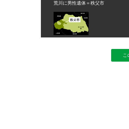
荒川に男性遺体＝秩父市
こ