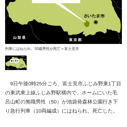
列車にはねられ、50歳男性が死亡＝富士見市
列
9日午後0時25分ごろ、富士見市ふじみ野東1丁目
の東武東上線ふじみ野駅構内で、ホームにいた毛
呂山町の無職男性（50）が池袋発森林公園行き下
り急行列車（10両編成）にはねられ、死亡した。