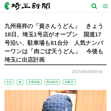
九州発祥の「資さんうどん」 きょう
18日、埼玉1号店がオープン 国道17
号沿い、駐車場も81台分 人気ナンバ
ーワンは「肉ごぼ天うどん」 今後も
埼玉に出店計画
2025/04/18/09:50
生活
食
企業情報
県内経済
鴻巣市