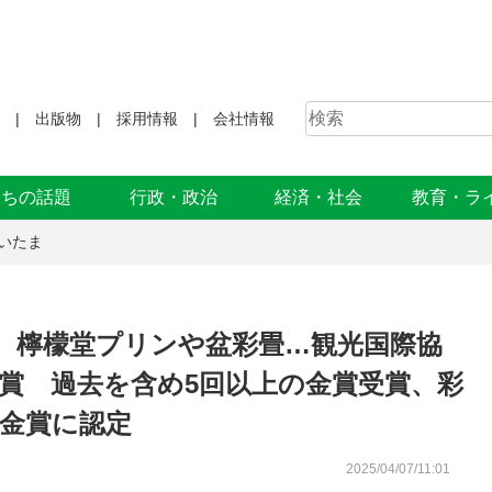
出版物
採用情報
会社情報
まちの話題
行政・政治
経済・社会
教育・ラ
いたま
 檸檬堂プリンや盆彩畳…観光国際協
賞 過去を含め5回以上の金賞受賞、彩
別金賞に認定
2025/04/07/11:01