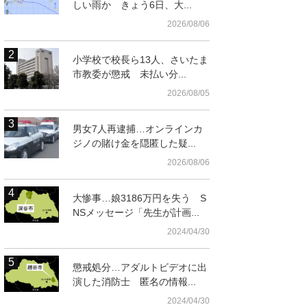
しい雨か きょう6日、大...
2026/08/06
小学校で校長ら13人、さいたま
市教委が懲戒 未払い分...
2026/08/05
男女7人再逮捕…オンラインカ
ジノの賭け金を隠匿した疑...
2026/08/06
大惨事…娘3186万円を失う S
NSメッセージ「先生が計画...
2024/04/30
懲戒処分…アダルトビデオに出
演した消防士 匿名の情報...
2024/04/30