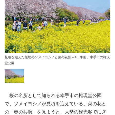
権現
見頃を迎えた桜堤のソメイヨシノと菜の花畑＝4日午前、幸手市の権現
見
堂公園
堂
桜の名所として知られる幸手市の権現堂公園
で、ソメイヨシノが見頃を迎えている。菜の花と
の「春の共演」を見ようと、大勢の観光客でにぎ