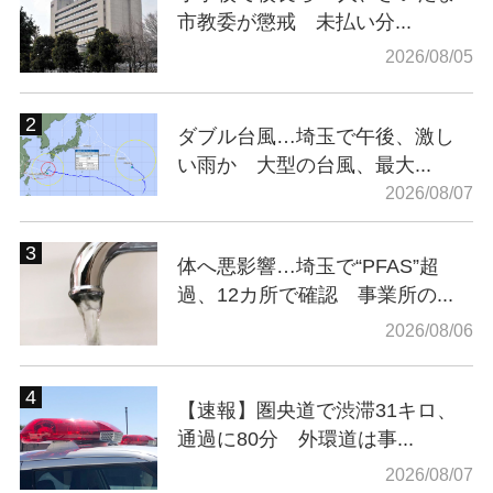
市教委が懲戒 未払い分...
2026/08/05
ダブル台風…埼玉で午後、激し
い雨か 大型の台風、最大...
2026/08/07
体へ悪影響…埼玉で“PFAS”超
過、12カ所で確認 事業所の...
2026/08/06
【速報】圏央道で渋滞31キロ、
通過に80分 外環道は事...
2026/08/07