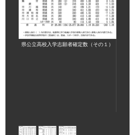
県公立高校入学志願者確定数（その１）
その３）
県公立