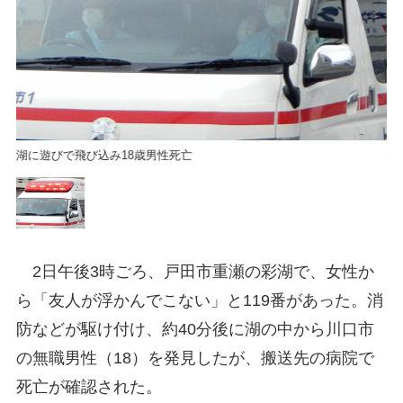
湖に遊びで飛び込み18歳男性死亡
湖
2日午後3時ごろ、戸田市重瀬の彩湖で、女性か
ら「友人が浮かんでこない」と119番があった。消
防などが駆け付け、約40分後に湖の中から川口市
の無職男性（18）を発見したが、搬送先の病院で
死亡が確認された。