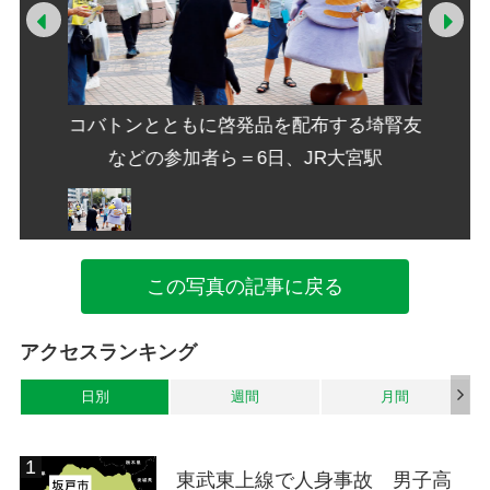
Prev
Ne
る埼腎友
コバトンとともに啓発品を配布する埼腎友
コバト
宮駅
などの参加者ら＝6日、JR大宮駅
な
この写真の記事に戻る
アクセスランキング
日別
週間
月間
東武東上線で人身事故 男子高